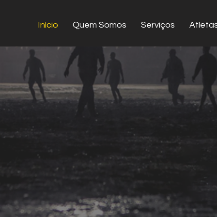
Início
Quem Somos
Serviços
Atleta
 mais
e
com