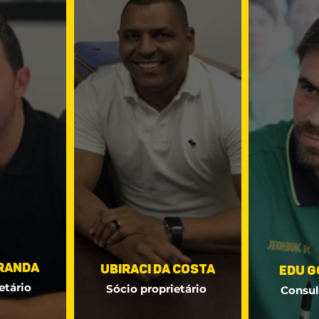
Aranda
Ubiraci da Costa
Edu 
etário
Sócio proprietário
Consul