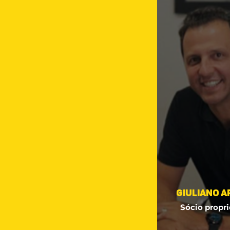
Giuliano 
Sócio propri