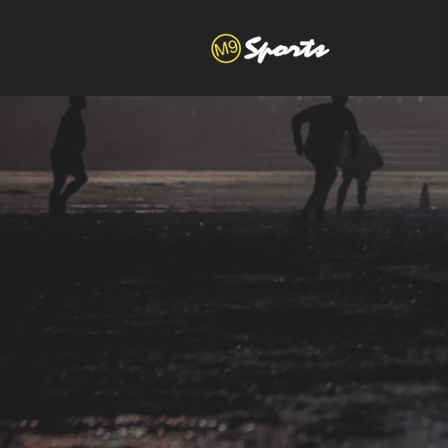
você é
craqu
a
M9.