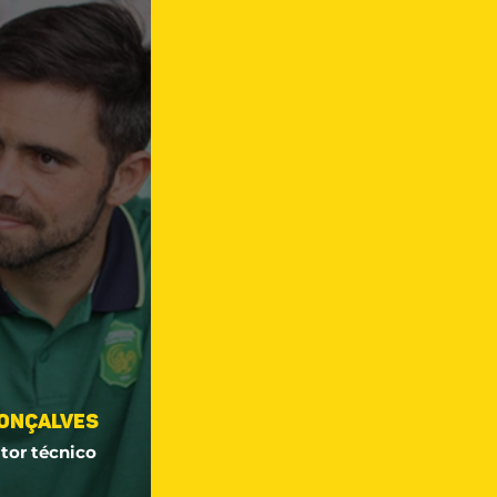
Gonçalves
tor técnico